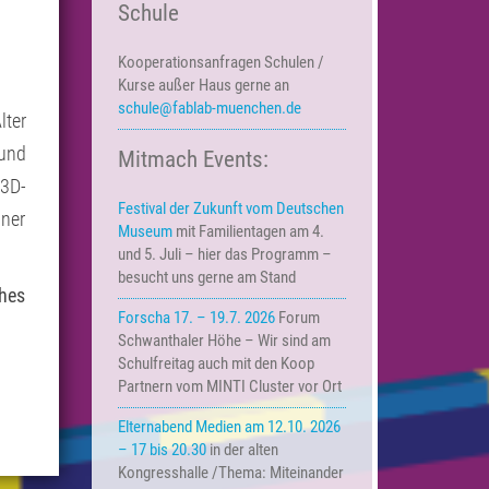
Schule
Kooperationsanfragen
Schulen /
Kurse außer Haus
gerne an
schule@fablab-muenchen.de
lter
 und
Mitmach Events:
 3D-
Festival der Zukunft vom Deutschen
iner
Museum
mit Familientagen am 4.
und 5. Juli – hier das Programm –
besucht uns gerne am Stand
hes
Forscha 17. – 19.7. 2026
Forum
Schwanthaler Höhe – Wir sind am
Schulfreitag auch mit den Koop
Partnern vom MINTI Cluster vor Ort
Elternabend Medien am 12.10. 2026
– 17 bis 20.30
in der alten
Kongresshalle /Thema: Miteinander