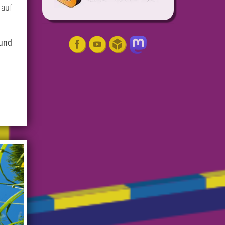
 auf
 und