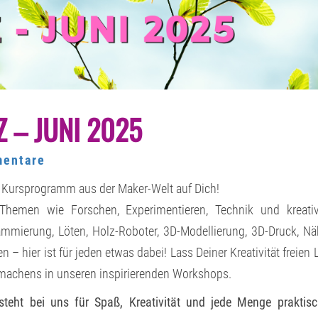
KURS-
 – JUNI 2025
ANGEBOT
MÄRZ
–
JUNI
tare
entare
2025
 Kursprogramm aus der Maker-Welt auf Dich!
 Themen wie Forschen, Experimentieren, Technik und kreati
rammierung, Löten, Holz-Roboter, 3D-Modellierung, 3D-Druck, N
– hier ist für jeden etwas dabei! Lass Deiner Kreativität freien 
machens in unseren inspirierenden Workshops.
steht bei uns für Spaß, Kreativität und jede Menge praktis