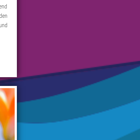
fend
 den
und