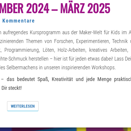
MBER 2024 – MÄRZ 2025
ANGEBOT
DEZEMBER
2024
–
ommentare
0 Kommentare
MÄRZ
2025
n aufregendes Kursprogramm aus der Maker-Welt für Kids im A
szinierenden Themen von Forschen, Experimentieren, Technik
, Programmierung, Löten, Holz-Arbeiten, kreatives Arbeiten,
te-Schmuck herstellen – hier ist für jeden etwas dabei! Lass De
t des Selbermachens in unseren inspirierenden Workshops.
 – das bedeutet Spaß, Kreativität und jede Menge praktisc
Dir steckt!
WEITERLESEN
WEITERLESEN