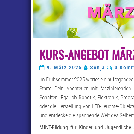
KURS-ANGEBOT MÄRZ
Kommen
9. März 2025
Sonja
0 Komm
Im Frühsommer 2025 wartet ein aufregendes
Starte Dein Abenteuer mit faszinierenden
Schaffen. Egal ob Robotik, Elektronik, Prog
oder die Herstellung von LED-Leuchte-Objekten 
und entdecke die spannende Welt des Selber
MINT-Bildung für Kinder und Jugendliche 