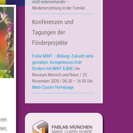
statt nebeneinander –
Medienerziehung in der Familie
Konferenzen und
Tagungen der
Förderprojekte
Frühe MINT – Bildung:
Zukunft aktiv
gestalten: Kompetenzen früh
fördern mit MINT & BNE
/im
Museum Mensch und Natur / 23.
November 2026 / 08.30 – 16.00 Uhr
Minti-Cluster Homepage
hren
ren,