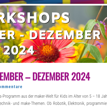
KURS-
EMBER – DEZEMBER 2024
ANGEBOT
SEPTEMBER
–
DEZEMBER
mentare
ommentare
2024
urs-Programm aus der maker-Welt für Kids im Alter von 5 – 18 Ja
echnik- und make-Themen. Ob Robotik, Elektronik, programmie