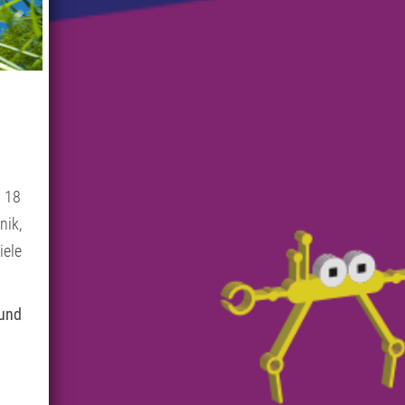
– 18
ik,
iele
 und