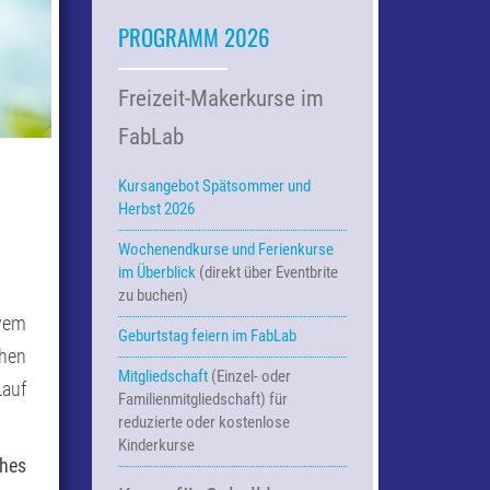
PROGRAMM 2026
Freizeit-Makerkurse im
FabLab
Kursangebot Spätsommer und
Herbst 2026
Wochenendkurse und Ferienkurse
im Überblick
(direkt über Eventbrite
zu buchen)
vem
Geburtstag feiern im FabLab
ähen
Mitgliedschaft
(Einzel- oder
Lauf
Familienmitgliedschaft) für
reduzierte oder kostenlose
Kinderkurse
ches