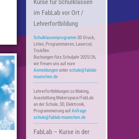
Kurse für Schulklassen
im FabLab vor Ort /
Lehrerfortbildung
Schulklassenprogramm
3D Druck,
Löten, Programmieren, Lasercut,
Trickfilm
Buchungen fürs Schuljahr 2025/26,
wir freuen uns auf eure
Anmeldungen
unter
schule@fablab-
muenchen.de
Lehrerfortbildungen zu Making,
Ausstattung Makerspace/FabLab
an der Schule, 3D, Elektronik,
Programmierung auf
Anfrage
schule@fablab-muenchen.de
FabLab – Kurse in der