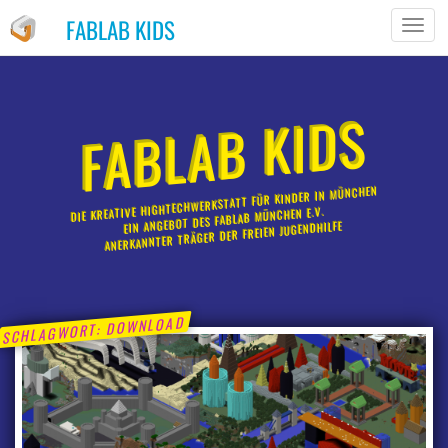
FABLAB KIDS
TOGG
NAVIG
FABLAB KIDS
DIE KREATIVE HIGHTECHWERKSTATT FÜR KINDER IN MÜNCHEN
EIN ANGEBOT DES FABLAB MÜNCHEN E.V.
ANERKANNTER TRÄGER DER FREIEN JUGENDHILFE
DOWNLOAD
SCHLAGWORT: