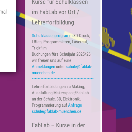
Kurse für Schulklassen
 mal
im FabLab vor Ort /
Lehrerfortbildung
Schulklassenprogramm
3D Druck,
Löten, Programmieren, Lasercut,
Trickfilm
Buchungen fürs Schuljahr 2025/26,
wir freuen uns auf eure
Anmeldungen
unter
schule@fablab-
muenchen.de
Lehrerfortbildungen zu Making,
Ausstattung Makerspace/FabLab
an der Schule, 3D, Elektronik,
Programmierung auf
Anfrage
schule@fablab-muenchen.de
FabLab – Kurse in der