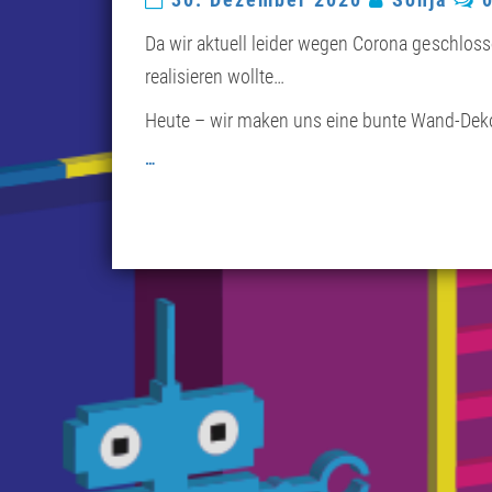
Da wir aktuell leider wegen Corona geschloss
realisieren wollte…
Heute – wir maken uns eine bunte Wand-Deko
…