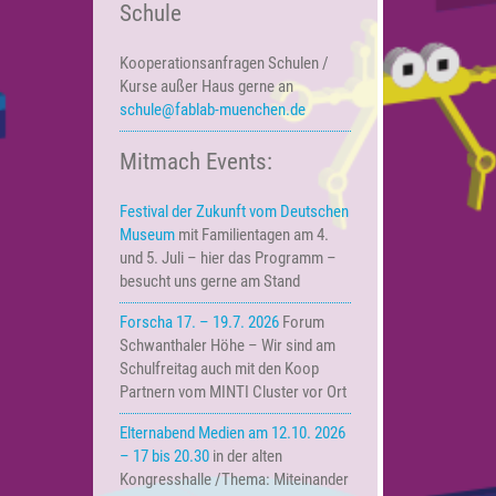
Schule
Kooperationsanfragen
Schulen /
Kurse außer Haus
gerne an
schule@fablab-muenchen.de
Mitmach Events:
Festival der Zukunft vom Deutschen
Museum
mit Familientagen am 4.
und 5. Juli – hier das Programm –
besucht uns gerne am Stand
Forscha 17. – 19.7. 2026
Forum
Schwanthaler Höhe – Wir sind am
Schulfreitag auch mit den Koop
Partnern vom MINTI Cluster vor Ort
Elternabend Medien am 12.10. 2026
– 17 bis 20.30
in der alten
Kongresshalle /Thema: Miteinander