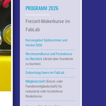
PROGRAMM 2026
Freizeit-Makerkurse im
FabLab
Kursangebot Spätsommer und
Herbst 2026
Wochenendkurse und Ferienkurse
im Überblick
(direkt über Eventbrite
zu buchen)
Geburtstag feiern im FabLab
Mitgliedschaft
(Einzel- oder
Familienmitgliedschaft) für
reduzierte oder kostenlose
Kinderkurse