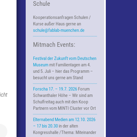
Schule
Kooperationsanfragen
Schulen /
Kurse außer Haus
gerne an
schule@fablab-muenchen.de
Mitmach Events:
Festival der Zukunft vom Deutschen
Museum
mit Familientagen am 4.
und 5. Juli – hier das Programm –
besucht uns gerne am Stand
Forscha 17. – 19.7. 2026
Forum
icht
Schwanthaler Höhe – Wir sind am
Schulfreitag auch mit den Koop
Partnern vom MINTI Cluster vor Ort
Elternabend Medien am 12.10. 2026
– 17 bis 20.30
in der alten
Kongresshalle /Thema: Miteinander