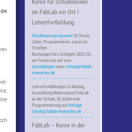
Kurse für Schulklassen
 der
im FabLab vor Ort /
Lehrerfortbildung
Schulklassenprogramm
3D Druck,
Löten, Programmieren, Lasercut,
Trickfilm
ren
Buchungen fürs Schuljahr 2025/26,
wir freuen uns auf eure
Anmeldungen
unter
schule@fablab-
muenchen.de
iel-
Lehrerfortbildungen zu Making,
ine,
Ausstattung Makerspace/FabLab
cher
an der Schule, 3D, Elektronik,
Programmierung auf
Anfrage
schule@fablab-muenchen.de
noch
FabLab – Kurse in der