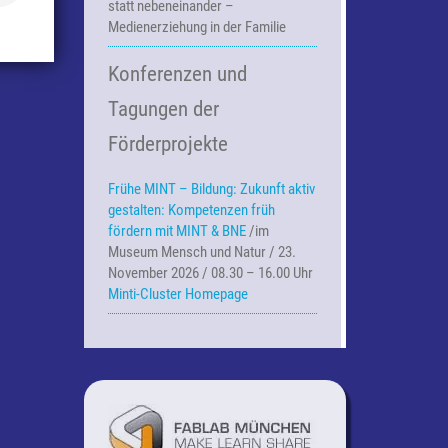
statt nebeneinander –
Medienerziehung in der Familie
Konferenzen und
Tagungen der
Förderprojekte
Frühe MINT – Bildung:
Zukunft aktiv
gestalten: Kompetenzen früh
fördern mit MINT & BNE
/im
Museum Mensch und Natur / 23.
November 2026 / 08.30 – 16.00 Uhr
Minti-Cluster Homepage