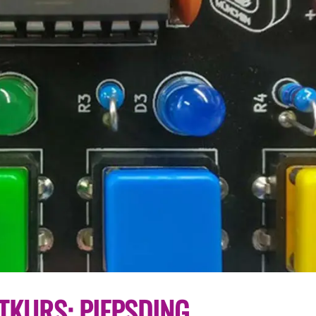
ELEKTRONIK-
TKURS: PIEPSDING
UND
LÖTKURS: