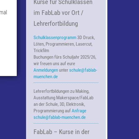
Kurse für Schulklassen
 mal
im FabLab vor Ort /
Lehrerfortbildung
Schulklassenprogramm
3D Druck,
Löten, Programmieren, Lasercut,
Trickfilm
Buchungen fürs Schuljahr 2025/26,
wir freuen uns auf eure
Anmeldungen
unter
schule@fablab-
muenchen.de
Lehrerfortbildungen zu Making,
Ausstattung Makerspace/FabLab
an der Schule, 3D, Elektronik,
Programmierung auf
Anfrage
schule@fablab-muenchen.de
FabLab – Kurse in der