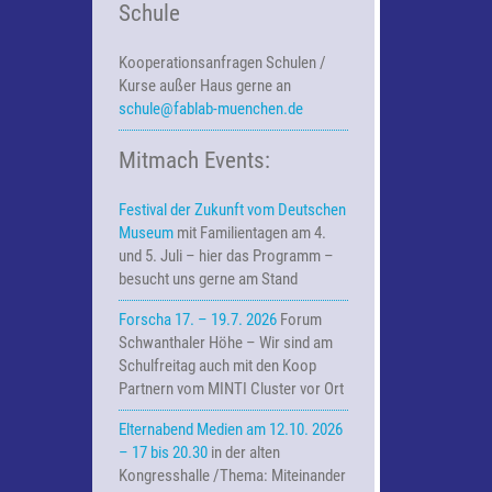
Schule
Kooperationsanfragen
Schulen /
Kurse außer Haus
gerne an
schule@fablab-muenchen.de
Mitmach Events:
Festival der Zukunft vom Deutschen
Museum
mit Familientagen am 4.
und 5. Juli – hier das Programm –
besucht uns gerne am Stand
Forscha 17. – 19.7. 2026
Forum
Schwanthaler Höhe – Wir sind am
Schulfreitag auch mit den Koop
Partnern vom MINTI Cluster vor Ort
Elternabend Medien am 12.10. 2026
– 17 bis 20.30
in der alten
Kongresshalle /Thema: Miteinander