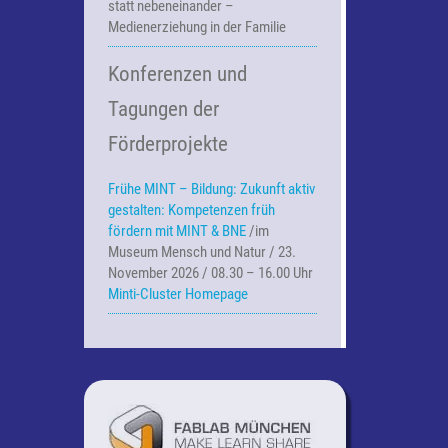
statt nebeneinander –
Medienerziehung in der Familie
Konferenzen und
Tagungen der
Förderprojekte
Frühe MINT – Bildung:
Zukunft aktiv
gestalten: Kompetenzen früh
fördern mit MINT & BNE
/im
Museum Mensch und Natur / 23.
November 2026 / 08.30 – 16.00 Uhr
Minti-Cluster Homepage