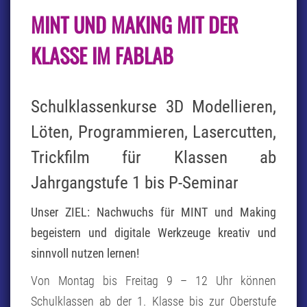
MINT
MINT UND MAKING MIT DER
UND
MAKING
MIT
KLASSE IM FABLAB
DER
KLASSE
IM
FABLAB
Schulklassenkurse 3D Modellieren,
Löten, Programmieren, Lasercutten,
Trickfilm für Klassen ab
Jahrgangstufe 1 bis P-Seminar
Unser ZIEL: Nachwuchs für MINT und Making
begeistern und digitale Werkzeuge kreativ und
sinnvoll nutzen lernen!
Von Montag bis Freitag 9 – 12 Uhr können
Schulklassen ab der 1. Klasse bis zur Oberstufe