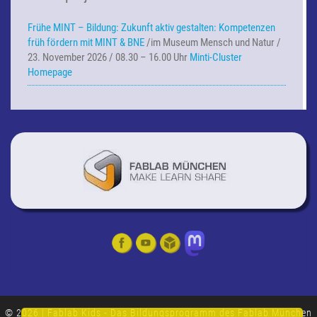
Frühe MINT – Bildung:
Zukunft aktiv gestalten: Kompetenzen
früh fördern mit MINT & BNE
/im Museum Mensch und Natur /
23. November 2026 / 08.30 – 16.00 Uhr
Minti-Cluster
Homepage
© 2026
|
Fablab Kids - Das Bildungsprogramm des
Fablab München