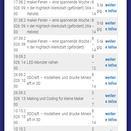
17.08.2
maker-Ferien – eine spannende Woche i
8
5-tä
weiter
026 09:
n der Hightech-Werkstatt (gefördert) (Wa
–
gig
e Infos
00
rteliste)
14
31.08.2
maker-Ferien – eine spannende Woche i
8
5-tä
weiter
026 09:
n der Hightech-Werkstatt (gefördert) (Wa
–
gig
e Infos
00
rteliste)
14
07.09.2
8
maker-Ferien – eine spannende Woche i
5-tä
weiter
026 09:
–
n der Hightech-Werkstatt (gefördert)
gig
e Infos
00
14
19.09.2
8
weiter
026 14:
LED-Monster nähen
–
e Infos
00
12
26.09.2
8
3DCraft – modelliere und drucke Minecr
weiter
026 10:
–
aft in 3D
e Infos
00
14
26.09.2
5
weiter
026 13:
Making und Coding für kleine Maker
–
e Infos
00
7
10.10.2
8
3DCraft – modelliere und drucke Minecr
weiter
026 10:
–
aft in 3D
e Infos
00
14
10.10.2
5