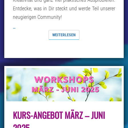
Entdecke, was in Dir steckt und werde Teil unserer
neugierigen Community!
…
WEITERLESEN
WEITERLESEN
KURS-
KURS-ANGEBOT MÄRZ – JUNI
ANGEBOT
MÄRZ
–
2025