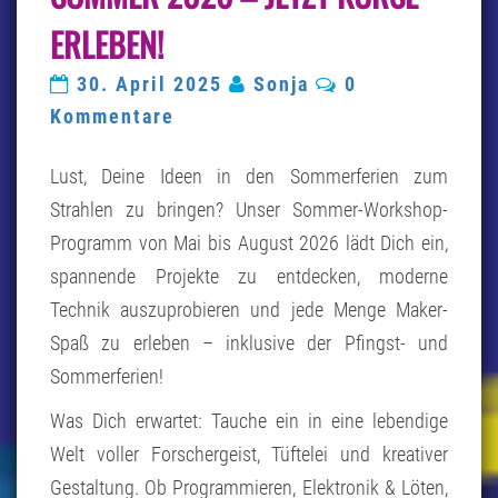
026 –
RLEBEN!
J
ETZT K
Kommentare
30. April 2025
Sonja
0
URSE E
RLEBEN!
Kommentare
Lust, Deine Ideen in den Sommerferien zum
Strahlen zu bringen? Unser Sommer-Workshop-
Programm von Mai bis August 2026 lädt Dich ein,
spannende Projekte zu entdecken, moderne
Technik auszuprobieren und jede Menge Maker-
Spaß zu erleben – inklusive der Pfingst- und
Sommerferien!
Was Dich erwartet: Tauche ein in eine lebendige
Welt voller Forschergeist, Tüftelei und kreativer
Gestaltung. Ob Programmieren, Elektronik & Löten,