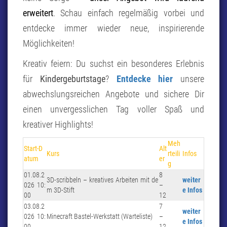
erweitert
. Schau einfach regelmäßig vorbei und
entdecke immer wieder neue, inspirierende
Möglichkeiten!
Kreativ feiern: Du suchst ein besonderes Erlebnis
für
Kindergeburtstage
?
Entdecke hier
unsere
abwechslungsreichen Angebote und sichere Dir
einen unvergesslichen Tag voller Spaß und
kreativer Highlights!
Meh
Start-D
Alt
Kurs
rteili
Infos
atum
er
g
01.08.2
8
3D-scribbeln – kreatives Arbeiten mit de
weiter
026 10:
–
m 3D-Stift
e Infos
00
12
03.08.2
7
weiter
026 10:
Minecraft Bastel-Werkstatt (Warteliste)
–
e Infos
00
12