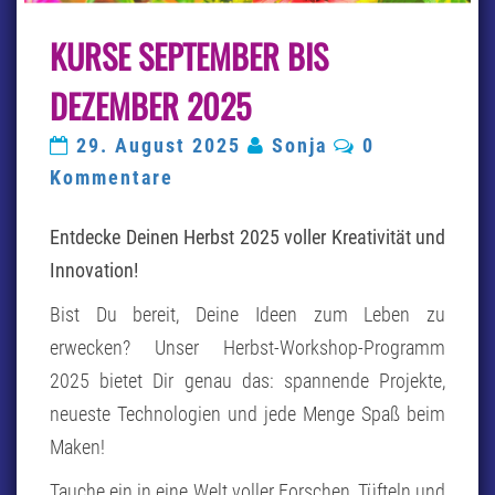
KURSE
KURSE SEPTEMBER BIS
SEPTEMBER
BIS
DEZEMBER
DEZEMBER 2025
2025
Kommentare
29. August 2025
Sonja
0
Kommentare
Entdecke Deinen Herbst 2025 voller Kreativität und
Innovation!
Bist Du bereit, Deine Ideen zum Leben zu
erwecken? Unser Herbst-Workshop-Programm
2025 bietet Dir genau das: spannende Projekte,
neueste Technologien und jede Menge Spaß beim
Maken!
Tauche ein in eine Welt voller Forschen, Tüfteln und