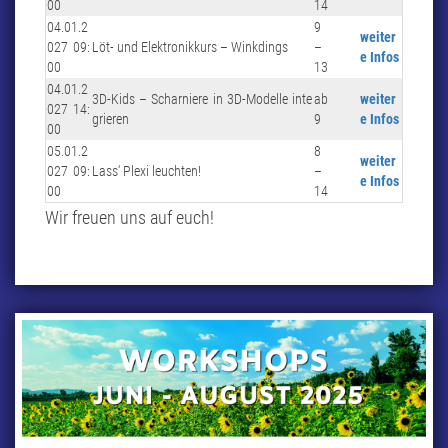
00
14
04.01.2
9
weiter
027 09:
Löt- und Elektronikkurs – Winkdings
–
e Infos
00
13
04.01.2
3D-Kids – Scharniere in 3D-Modelle inte
ab
weiter
027 14:
grieren
9
e Infos
00
05.01.2
8
weiter
027 09:
Lass‘ Plexi leuchten!
–
e Infos
00
14
Wir freuen uns auf euch!