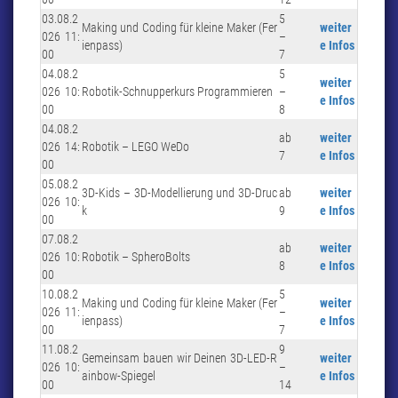
03.08.2
5
Making und Coding für kleine Maker (Fer
weiter
026 11:
–
ienpass)
e Infos
00
7
04.08.2
5
weiter
026 10:
Robotik-Schnupperkurs Programmieren
–
e Infos
00
8
04.08.2
ab
weiter
026 14:
Robotik – LEGO WeDo
7
e Infos
00
05.08.2
3D-Kids – 3D-Modellierung und 3D-Druc
ab
weiter
026 10:
k
9
e Infos
00
07.08.2
ab
weiter
026 10:
Robotik – SpheroBolts
8
e Infos
00
10.08.2
5
Making und Coding für kleine Maker (Fer
weiter
026 11:
–
ienpass)
e Infos
00
7
11.08.2
9
Gemeinsam bauen wir Deinen 3D-LED-R
weiter
026 10:
–
ainbow-Spiegel
e Infos
00
14