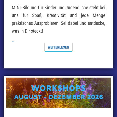
MINT-Bildung für Kinder und Jugendliche steht bei
uns für Spaß, Kreativität und jede Menge
praktisches Ausprobieren! Sei dabei und entdecke,
was in Dir steckt!
…
WEITERLESEN
WEITERLESEN
HERBST-
UND