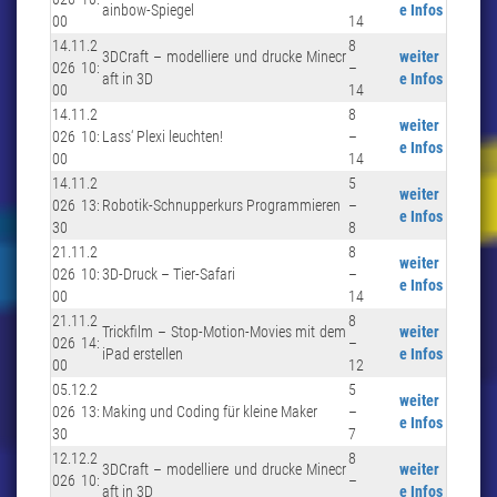
ainbow-Spiegel
e Infos
00
14
14.11.2
8
3DCraft – modelliere und drucke Minecr
weiter
026 10:
–
aft in 3D
e Infos
00
14
14.11.2
8
weiter
026 10:
Lass‘ Plexi leuchten!
–
e Infos
00
14
14.11.2
5
weiter
026 13:
Robotik-Schnupperkurs Programmieren
–
e Infos
30
8
21.11.2
8
weiter
026 10:
3D-Druck – Tier-Safari
–
e Infos
00
14
21.11.2
8
Trickfilm – Stop-Motion-Movies mit dem
weiter
026 14:
–
iPad erstellen
e Infos
00
12
05.12.2
5
weiter
026 13:
Making und Coding für kleine Maker
–
e Infos
30
7
12.12.2
8
3DCraft – modelliere und drucke Minecr
weiter
026 10:
–
aft in 3D
e Infos