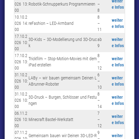
weiter
026 13:
Robotik-Schnupperkurs Programmieren
–
e Infos
00
8
10.10.2
8
weiter
026 14:
reFashion – LED-Armband
–
e Infos
00
11
17.10.2
3D-Kids – 3D-Modellierung und 3D-Druc
ab
weiter
026 10:
k
9
e Infos
00
17.10.2
8
Trickfilm – Stop-Motion-Movies mit dem
weiter
026 13:
–
iPad erstellen
e Infos
00
12
31.10.2
6
LABy – wir bauen gemeinsam Deinen L
weiter
026 10:
–
ABrunner-Roboter
e Infos
00
10
31.10.2
8
3D-Druck – Burgen, Schlösser und Festu
weiter
026 10:
–
ngen
e Infos
00
14
06.11.2
7
weiter
026 10:
Minecraft Bastel-Werkstatt
–
e Infos
00
12
07.11.2
9
Gemeinsam bauen wir Deinen 3D-LED-R
weiter
026 10:
–