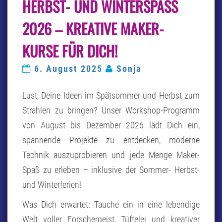
HERBST- UND WINTERSPASS 2
WINTERSPASS 2
026 –
026 – KREATIVE MAKER-K
K
REATIVE M
URSE FÜR DICH!
AKER-K
URSE F
6. August 2025
Sonja
ÜR D
ICH!
Lust, Deine Ideen im Spätsommer und Herbst zum
Strahlen zu bringen? Unser Workshop-Programm
von August bis Dezember 2026 lädt Dich ein,
spannende Projekte zu entdecken, moderne
Technik auszuprobieren und jede Menge Maker-
Spaß zu erleben – inklusive der Sommer- Herbst-
und Winterferien!
Was Dich erwartet: Tauche ein in eine lebendige
Welt voller Forschergeist, Tüftelei und kreativer