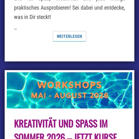
praktisches Ausprobieren! Sei dabei und entdecke,
was in Dir steckt!
…
WEITERLESEN
WEITERLESEN
KREATIVITÄT
KREATIVITÄT UND SPASS IM S
UND
SPASS I
M S
OMMER 2026 – JETZT KURSE E
OMMER 2