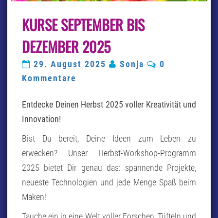
KURSE
KURSE SEPTEMBER BIS
SEPTEMBER
BIS
DEZEMBER
DEZEMBER 2025
2025
Kommentare
29. August 2025
Sonja
0
Kommentare
Entdecke Deinen Herbst 2025 voller Kreativität und
Innovation!
Bist Du bereit, Deine Ideen zum Leben zu
erwecken? Unser Herbst-Workshop-Programm
2025 bietet Dir genau das: spannende Projekte,
neueste Technologien und jede Menge Spaß beim
Maken!
Tauche ein in eine Welt voller Forschen, Tüfteln und