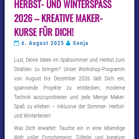
HERBST- UND WINTERSPASS 2
WINTERSPASS 2
026 –
026 – KREATIVE MAKER-K
K
REATIVE M
URSE FÜR DICH!
AKER-K
URSE F
6. August 2025
Sonja
ÜR D
ICH!
Lust, Deine Ideen im Spätsommer und Herbst zum
Strahlen zu bringen? Unser Workshop-Programm
von August bis Dezember 2026 lädt Dich ein,
spannende Projekte zu entdecken, moderne
Technik auszuprobieren und jede Menge Maker-
Spaß zu erleben – inklusive der Sommer- Herbst-
und Winterferien!
Was Dich erwartet: Tauche ein in eine lebendige
Welt voller Forschergeist, Tüftelei und kreativer