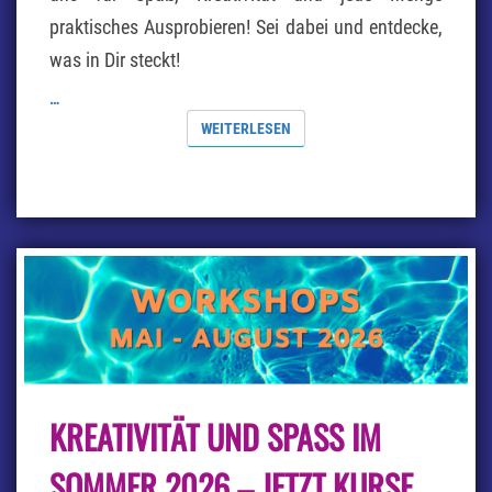
praktisches Ausprobieren! Sei dabei und entdecke,
was in Dir steckt!
…
WEITERLESEN
WEITERLESEN
KREATIVITÄT
KREATIVITÄT UND SPASS IM S
UND
SPASS I
M S
OMMER 2026 – JETZT KURSE E
OMMER 2