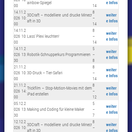
ainbow-Spiegel
e Infos
00
14
14.11.2
8
3DCraft – modelliere und drucke Minecr
weiter
026 10:
–
aft in 3D
e Infos
00
14
14.11.2
8
weiter
026 10:
Lass‘ Plexi leuchten!
–
e Infos
00
14
14.11.2
5
weiter
026 13:
Robotik-Schnupperkurs Programmieren
–
e Infos
30
8
21.11.2
8
weiter
026 10:
3D-Druck – Tier-Safari
–
e Infos
00
14
21.11.2
8
Trickfilm – Stop-Motion-Movies mit dem
weiter
026 14:
–
iPad erstellen
e Infos
00
12
05.12.2
5
weiter
026 13:
Making und Coding für kleine Maker
–
e Infos
30
7
12.12.2
8
3DCraft – modelliere und drucke Minecr
weiter
026 10:
–
aft in 3D
e Infos