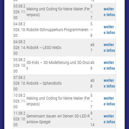
03.08.2
5
Making und Coding für kleine Maker (Fer
weiter
026 11:
–
ienpass)
e Infos
00
7
04.08.2
5
weiter
026 10:
Robotik-Schnupperkurs Programmieren
–
e Infos
00
8
04.08.2
ab
weiter
026 14:
Robotik – LEGO WeDo
7
e Infos
00
05.08.2
3D-Kids – 3D-Modellierung und 3D-Druc
ab
weiter
026 10:
k
9
e Infos
00
07.08.2
ab
weiter
026 10:
Robotik – SpheroBolts
8
e Infos
00
10.08.2
5
Making und Coding für kleine Maker (Fer
weiter
026 11:
–
ienpass)
e Infos
00
7
11.08.2
9
Gemeinsam bauen wir Deinen 3D-LED-R
weiter
026 10:
–
ainbow-Spiegel
e Infos
00
14