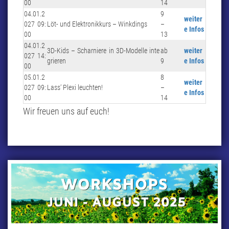
00
14
04.01.2
9
weiter
027 09:
Löt- und Elektronikkurs – Winkdings
–
e Infos
00
13
04.01.2
3D-Kids – Scharniere in 3D-Modelle inte
ab
weiter
027 14:
grieren
9
e Infos
00
05.01.2
8
weiter
027 09:
Lass‘ Plexi leuchten!
–
e Infos
00
14
Wir freuen uns auf euch!