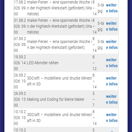
17.08.2
maker-Ferien – eine spannende Woche i
8
5-tä
weiter
026 09:
n der Hightech-Werkstatt (gefördert) (Wa
–
gig
e Infos
00
rteliste)
14
31.08.2
maker-Ferien – eine spannende Woche i
8
5-tä
weiter
026 09:
n der Hightech-Werkstatt (gefördert) (Wa
–
gig
e Infos
00
rteliste)
14
07.09.2
8
maker-Ferien – eine spannende Woche i
5-tä
weiter
026 09:
–
n der Hightech-Werkstatt (gefördert)
gig
e Infos
00
14
19.09.2
8
weiter
026 14:
LED-Monster nähen
–
e Infos
00
12
26.09.2
8
3DCraft – modelliere und drucke Minecr
weiter
026 10:
–
aft in 3D
e Infos
00
14
26.09.2
5
weiter
026 13:
Making und Coding für kleine Maker
–
e Infos
00
7
10.10.2
8
3DCraft – modelliere und drucke Minecr
weiter
026 10:
–
aft in 3D
e Infos
00
14
10.10.2
5