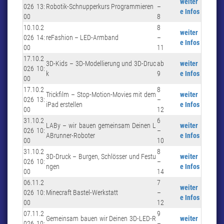
weiter
026 13:
Robotik-Schnupperkurs Programmieren
–
e Infos
00
8
10.10.2
8
weiter
026 14:
reFashion – LED-Armband
–
e Infos
00
11
17.10.2
3D-Kids – 3D-Modellierung und 3D-Druc
ab
weiter
026 10:
k
9
e Infos
00
17.10.2
8
Trickfilm – Stop-Motion-Movies mit dem
weiter
026 13:
–
iPad erstellen
e Infos
00
12
31.10.2
6
LABy – wir bauen gemeinsam Deinen L
weiter
026 10:
–
ABrunner-Roboter
e Infos
00
10
31.10.2
8
3D-Druck – Burgen, Schlösser und Festu
weiter
026 10:
–
ngen
e Infos
00
14
06.11.2
7
weiter
026 10:
Minecraft Bastel-Werkstatt
–
e Infos
00
12
07.11.2
9
Gemeinsam bauen wir Deinen 3D-LED-R
weiter
026 10:
–