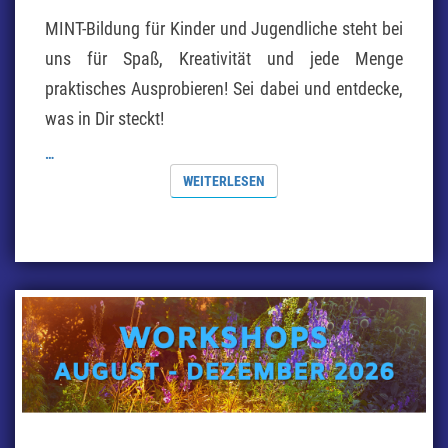
MINT-Bildung für Kinder und Jugendliche steht bei
uns für Spaß, Kreativität und jede Menge
praktisches Ausprobieren! Sei dabei und entdecke,
was in Dir steckt!
…
WEITERLESEN
WEITERLESEN
HERBST-
UND