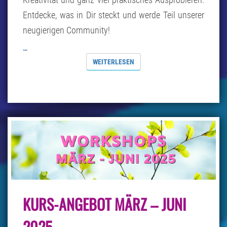
Entdecke, was in Dir steckt und werde Teil unserer
neugierigen Community!
…
WEITERLESEN
WEITERLESEN
KURS-
KURS-ANGEBOT MÄRZ – JUNI
ANGEBOT
MÄRZ
–
2025