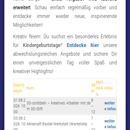
erweitert
. Schau einfach regelmäßig vorbei und
entdecke immer wieder neue, inspirierende
Möglichkeiten!
Kreativ feiern: Du suchst ein besonderes Erlebnis
für
Kindergeburtstage
?
Entdecke hier
unsere
abwechslungsreichen Angebote und sichere Dir
einen unvergesslichen Tag voller Spaß und
kreativer Highlights!
Meh
Start-D
Alt
Kurs
rteili
Infos
atum
er
g
01.08.2
8
3D-scribbeln – kreatives Arbeiten mit de
weiter
026 10:
–
m 3D-Stift
e Infos
00
12
03.08.2
7
weiter
026 10:
Minecraft Bastel-Werkstatt (Warteliste)
–
e Infos
00
12