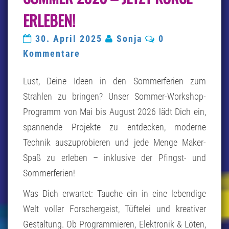
026 –
RLEBEN!
J
ETZT K
Kommentare
30. April 2025
Sonja
0
URSE E
RLEBEN!
Kommentare
Lust, Deine Ideen in den Sommerferien zum
Strahlen zu bringen? Unser Sommer-Workshop-
Programm von Mai bis August 2026 lädt Dich ein,
spannende Projekte zu entdecken, moderne
Technik auszuprobieren und jede Menge Maker-
Spaß zu erleben – inklusive der Pfingst- und
Sommerferien!
Was Dich erwartet: Tauche ein in eine lebendige
Welt voller Forschergeist, Tüftelei und kreativer
Gestaltung. Ob Programmieren, Elektronik & Löten,