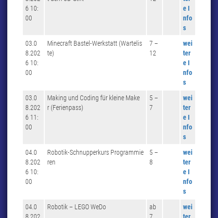
6 10:
e I
00
nfo
s
03.0
Minecraft Bastel-Werkstatt (Wartelis
7 –
wei
8.202
te)
12
ter
6 10:
e I
00
nfo
s
03.0
Making und Coding für kleine Make
5 –
wei
8.202
r (Ferienpass)
7
ter
6 11:
e I
00
nfo
s
04.0
Robotik-Schnupperkurs Programmie
5 –
wei
8.202
ren
8
ter
6 10:
e I
00
nfo
s
04.0
Robotik – LEGO WeDo
ab
wei
8.202
7
ter