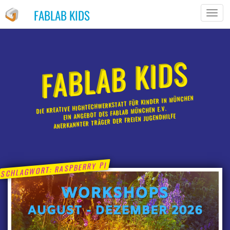
FABLAB KIDS
TOGG
NAVIG
FABLAB KIDS
DIE KREATIVE HIGHTECHWERKSTATT FÜR KINDER IN MÜNCHEN
EIN ANGEBOT DES FABLAB MÜNCHEN E.V.
ANERKANNTER TRÄGER DER FREIEN JUGENDHILFE
RASPBERRY PI
SCHLAGWORT: