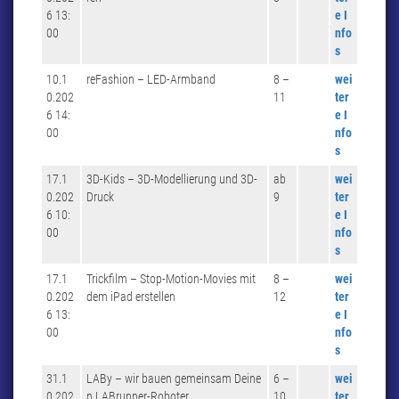
6 13:
e I
00
nfo
s
10.1
reFashion – LED-Armband
8 –
wei
0.202
11
ter
6 14:
e I
00
nfo
s
17.1
3D-Kids – 3D-Modellierung und 3D-
ab
wei
0.202
Druck
9
ter
6 10:
e I
00
nfo
s
17.1
Trickfilm – Stop-Motion-Movies mit
8 –
wei
0.202
dem iPad erstellen
12
ter
6 13:
e I
00
nfo
s
31.1
LABy – wir bauen gemeinsam Deine
6 –
wei
0.202
n LABrunner-Roboter
10
ter