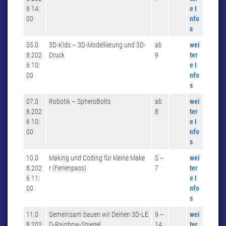
6 14:
e I
00
nfo
s
05.0
3D-Kids – 3D-Modellierung und 3D-
ab
wei
8.202
Druck
9
ter
6 10:
e I
00
nfo
s
07.0
Robotik – SpheroBolts
ab
wei
8.202
8
ter
6 10:
e I
00
nfo
s
10.0
Making und Coding für kleine Make
5 –
wei
8.202
r (Ferienpass)
7
ter
6 11:
e I
00
nfo
s
11.0
Gemeinsam bauen wir Deinen 3D-LE
9 –
wei
8.202
D-Rainbow-Spiegel
14
ter