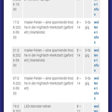
6 10:
e I
00
nfo
s
17.0
maker-Ferien – eine spannende Woc
8 –
5-tä
wei
8.202
he in der Hightech-Werkstatt (geförd
14
gig
ter
6 09:
ert) (Warteliste)
e I
00
nfo
s
31.0
maker-Ferien – eine spannende Woc
8 –
5-tä
wei
8.202
he in der Hightech-Werkstatt (geförd
14
gig
ter
6 09:
ert) (Warteliste)
e I
00
nfo
s
07.0
maker-Ferien – eine spannende Woc
8 –
5-tä
wei
9.202
he in der Hightech-Werkstatt (geförd
14
gig
ter
6 09:
ert)
e I
00
nfo
s
19.0
LED-Monster nähen
8 –
wei
9.202
12
ter