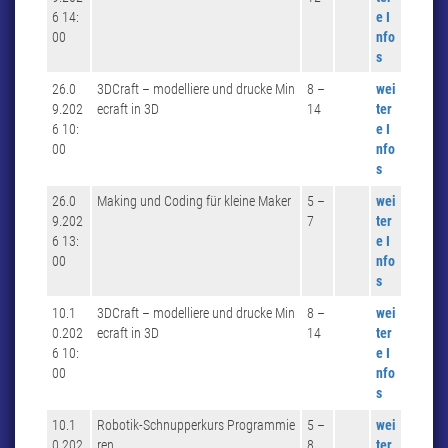
6 14:
e I
00
nfo
s
26.0
3DCraft – modelliere und drucke Min
8 –
wei
9.202
ecraft in 3D
14
ter
6 10:
e I
00
nfo
s
26.0
Making und Coding für kleine Maker
5 –
wei
9.202
7
ter
6 13:
e I
00
nfo
s
10.1
3DCraft – modelliere und drucke Min
8 –
wei
0.202
ecraft in 3D
14
ter
6 10:
e I
00
nfo
s
10.1
Robotik-Schnupperkurs Programmie
5 –
wei
0.202
ren
8
ter