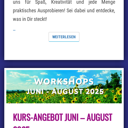
uns für Spaß, Kreativität und jede Menge
praktisches Ausprobieren! Sei dabei und entdecke,
was in Dir steckt!
…
WEITERLESEN
WEITERLESEN
KURS-
KURS-ANGEBOT JUNI – AUGUST
ANGEBOT
JUNI
–