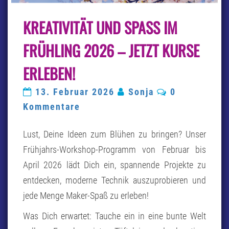
KREATIVITÄT
KREATIVITÄT UND SPASS IM F
UND
SPASS I
M F
RÜHLING 2026 – JETZT KURSE E
RÜHLING 2
026 –
RLEBEN!
J
ETZT K
Kommentare
13. Februar 2026
Sonja
0
URSE E
RLEBEN!
Kommentare
Lust, Deine Ideen zum Blühen zu bringen? Unser
Frühjahrs-Workshop-Programm von Februar bis
April 2026 lädt Dich ein, spannende Projekte zu
entdecken, moderne Technik auszuprobieren und
jede Menge Maker-Spaß zu erleben!
Was Dich erwartet: Tauche ein in eine bunte Welt