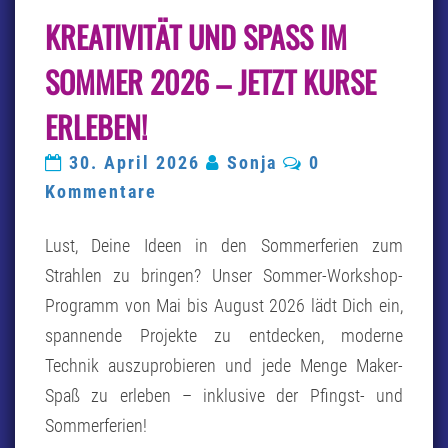
KREATIVITÄT
KREATIVITÄT UND SPASS IM S
UND
SPASS I
M S
OMMER 2026 – JETZT KURSE E
OMMER 2
026 –
RLEBEN!
J
ETZT K
Kommentare
30. April 2026
Sonja
0
URSE E
RLEBEN!
Kommentare
Lust, Deine Ideen in den Sommerferien zum
Strahlen zu bringen? Unser Sommer-Workshop-
Programm von Mai bis August 2026 lädt Dich ein,
spannende Projekte zu entdecken, moderne
Technik auszuprobieren und jede Menge Maker-
Spaß zu erleben – inklusive der Pfingst- und
Sommerferien!