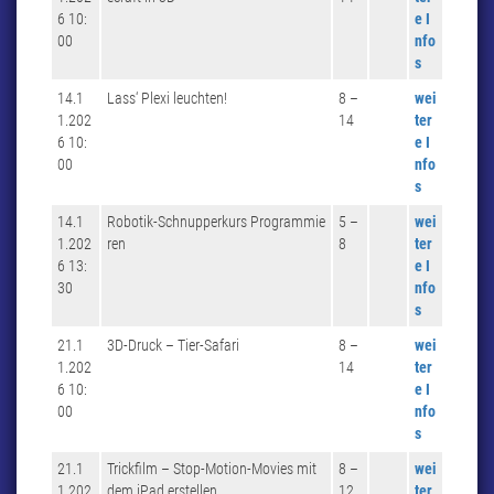
6 10:
e I
00
nfo
s
14.1
Lass‘ Plexi leuchten!
8 –
wei
1.202
14
ter
6 10:
e I
00
nfo
s
14.1
Robotik-Schnupperkurs Programmie
5 –
wei
1.202
ren
8
ter
6 13:
e I
30
nfo
s
21.1
3D-Druck – Tier-Safari
8 –
wei
1.202
14
ter
6 10:
e I
00
nfo
s
21.1
Trickfilm – Stop-Motion-Movies mit
8 –
wei
1.202
dem iPad erstellen
12
ter