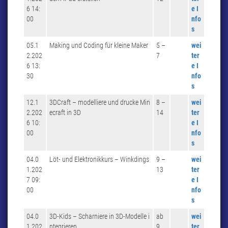
6 14:
e I
00
nfo
s
05.1
Making und Coding für kleine Maker
5 –
wei
2.202
7
ter
6 13:
e I
30
nfo
s
12.1
3DCraft – modelliere und drucke Min
8 –
wei
2.202
ecraft in 3D
14
ter
6 10:
e I
00
nfo
s
04.0
Löt- und Elektronikkurs – Winkdings
9 –
wei
1.202
13
ter
7 09:
e I
00
nfo
s
04.0
3D-Kids – Scharniere in 3D-Modelle i
ab
wei
1.202
ntegrieren
9
ter