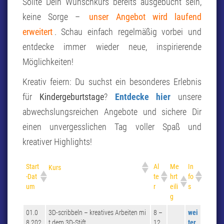
Sollte Dein Wunschkurs bereits ausgebucht sein,
keine Sorge –
unser Angebot wird laufend
erweitert
. Schau einfach regelmäßig vorbei und
entdecke immer wieder neue, inspirierende
Möglichkeiten!
Kreativ feiern: Du suchst ein besonderes Erlebnis
für
Kindergeburtstage
?
Entdecke hier
unsere
abwechslungsreichen Angebote und sichere Dir
einen unvergesslichen Tag voller Spaß und
kreativer Highlights!
Start
Al
Me
In
Kurs
-Dat
te
hrt
fo
um
r
eili
s
g
01.0
3D-scribbeln – kreatives Arbeiten mi
8 –
wei
8.202
t dem 3D-Stift
12
ter