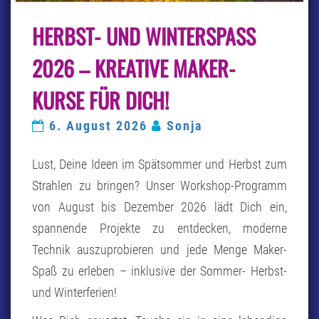
HERBST-
HERBST- UND WINTERSPASS 2
UND
WINTERSPASS 2
026 –
026 – KREATIVE MAKER-K
K
REATIVE M
URSE FÜR DICH!
AKER-K
URSE F
6. August 2026
Sonja
ÜR D
ICH!
Lust, Deine Ideen im Spätsommer und Herbst zum
Strahlen zu bringen? Unser Workshop-Programm
von August bis Dezember 2026 lädt Dich ein,
spannende Projekte zu entdecken, moderne
Technik auszuprobieren und jede Menge Maker-
Spaß zu erleben – inklusive der Sommer- Herbst-
und Winterferien!