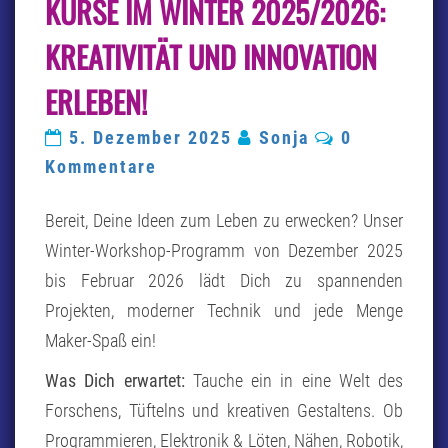
KURSE IM WINTER 2025/2026:
WINTER
2025/2026:
KREATIVITÄT UND INNOVATION
KREATIVITÄT
UND
ERLEBEN!
INNOVATION
ERLEBEN!
Kommentare
5. Dezember 2025
Sonja
0
Kommentare
Bereit, Deine Ideen zum Leben zu erwecken? Unser
Winter-Workshop-Programm von Dezember 2025
bis Februar 2026 lädt Dich zu spannenden
Projekten, moderner Technik und jede Menge
Maker-Spaß ein!
Was Dich erwartet:
Tauche ein in eine Welt des
Forschens, Tüftelns und kreativen Gestaltens. Ob
Programmieren, Elektronik & Löten, Nähen, Robotik,