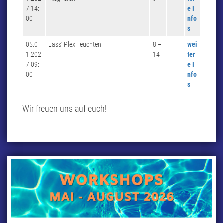
7 14:
e I
00
nfo
s
05.0
Lass‘ Plexi leuchten!
8 –
wei
1.202
14
ter
7 09:
e I
00
nfo
s
Wir freuen uns auf euch!