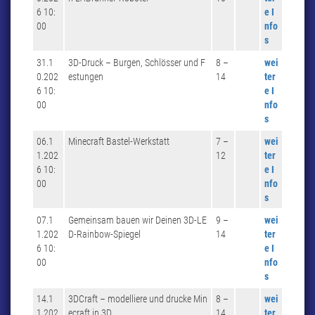
6 10:
e I
00
nfo
s
31.1
3D-Druck – Burgen, Schlösser und F
8 –
wei
0.202
estungen
14
ter
6 10:
e I
00
nfo
s
06.1
Minecraft Bastel-Werkstatt
7 –
wei
1.202
12
ter
6 10:
e I
00
nfo
s
07.1
Gemeinsam bauen wir Deinen 3D-LE
9 –
wei
1.202
D-Rainbow-Spiegel
14
ter
6 10:
e I
00
nfo
s
14.1
3DCraft – modelliere und drucke Min
8 –
wei
1.202
ecraft in 3D
14
ter