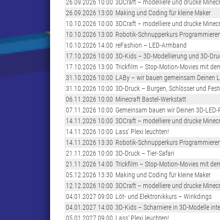
26.09.2026 10:00
3DCraft – modelliere und drucke Minecr
26.09.2026 13:00
Making und Coding für kleine Maker
10.10.2026 10:00
3DCraft – modelliere und drucke Minecr
10.10.2026 13:00
Robotik-Schnupperkurs Programmiere
10.10.2026 14:00
reFashion – LED-Armband
17.10.2026 10:00
3D-Kids – 3D-Modellierung und 3D-Dru
17.10.2026 13:00
Trickfilm – Stop-Motion-Movies mit dem
31.10.2026 10:00
LABy – wir bauen gemeinsam Deinen 
31.10.2026 10:00
3D-Druck – Burgen, Schlösser und Fes
06.11.2026 10:00
Minecraft Bastel-Werkstatt
07.11.2026 10:00
Gemeinsam bauen wir Deinen 3D-LED-
14.11.2026 10:00
3DCraft – modelliere und drucke Minecr
14.11.2026 10:00
Lass‘ Plexi leuchten!
14.11.2026 13:30
Robotik-Schnupperkurs Programmiere
21.11.2026 10:00
3D-Druck – Tier-Safari
21.11.2026 14:00
Trickfilm – Stop-Motion-Movies mit dem
05.12.2026 13:30
Making und Coding für kleine Maker
12.12.2026 10:00
3DCraft – modelliere und drucke Minecr
04.01.2027 09:00
Löt- und Elektronikkurs – Winkdings
04.01.2027 14:00
3D-Kids – Scharniere in 3D-Modelle inte
05.01.2027 09:00
Lass‘ Plexi leuchten!