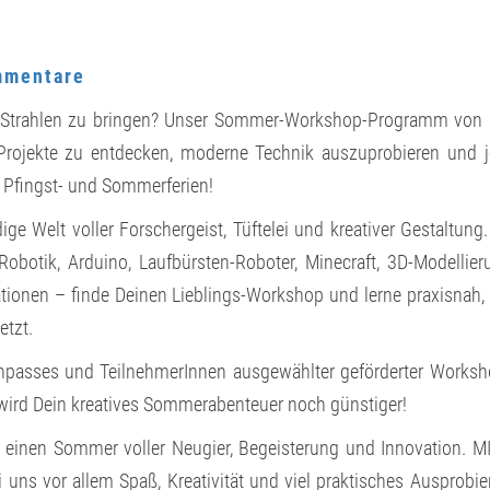
OMMER 2
026 –
J
ETZT K
ntare
mmentare
URSE E
RLEBEN!
m Strahlen zu bringen? Unser Sommer-Workshop-Programm von
Projekte zu entdecken, moderne Technik auszuprobieren und 
 Pfingst- und Sommerferien!
ige Welt voller Forschergeist, Tüftelei und kreativer Gestaltung
obotik, Arduino, Laufbürsten-Roboter, Minecraft, 3D-Modellier
ationen – finde Deinen Lieblings-Workshop und lerne praxisnah,
etzt.
enpasses und TeilnehmerInnen ausgewählter geförderter Works
o wird Dein kreatives Sommerabenteuer noch günstiger!
 einen Sommer voller Neugier, Begeisterung und Innovation. M
 uns vor allem Spaß, Kreativität und viel praktisches Ausprobie