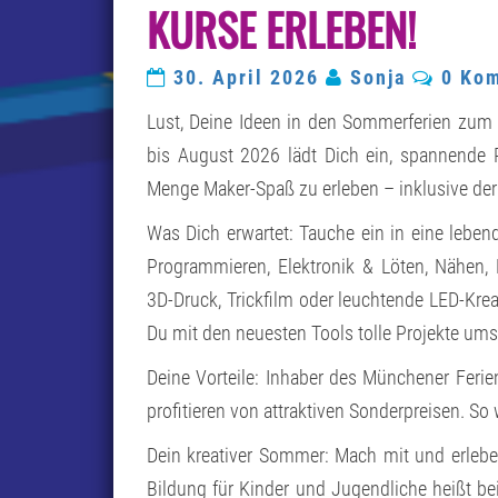
URSE ERLEBEN!
Komme
30. April 2026
Sonja
0 Ko
Lust, Deine Ideen in den Sommerferien zu
bis August 2026 lädt Dich ein, spannende 
Menge Maker-Spaß zu erleben – inklusive der
Was Dich erwartet: Tauche ein in eine lebend
Programmieren, Elektronik & Löten, Nähen, R
3D-Druck, Trickfilm oder leuchtende LED-Kre
Du mit den neuesten Tools tolle Projekte ums
Deine Vorteile: Inhaber des Münchener Feri
profitieren von attraktiven Sonderpreisen. S
Dein kreativer Sommer: Mach mit und erlebe
Bildung für Kinder und Jugendliche heißt bei