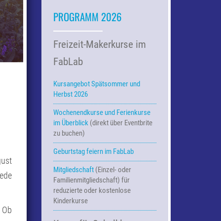
PROGRAMM 2026
Freizeit-Makerkurse im
FabLab
Kursangebot Spätsommer und
Herbst 2026
Wochenendkurse und Ferienkurse
im Überblick
(direkt über Eventbrite
zu buchen)
Geburtstag feiern im FabLab
gust
Mitgliedschaft
(Einzel- oder
jede
Familienmitgliedschaft) für
reduzierte oder kostenlose
Kinderkurse
. Ob