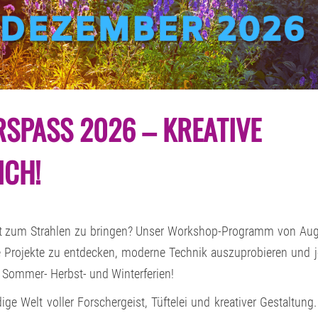
HERBST-
SPASS 2026 – KREATIVE M
UND
WINTERSPASS 2
026 –
CH!
K
REATIVE M
AKER-K
URSE F
ÜR D
ICH!
st zum Strahlen zu bringen? Unser Workshop-Programm von Au
 Projekte zu entdecken, moderne Technik auszuprobieren und 
 Sommer- Herbst- und Winterferien!
ige Welt voller Forschergeist, Tüftelei und kreativer Gestaltung