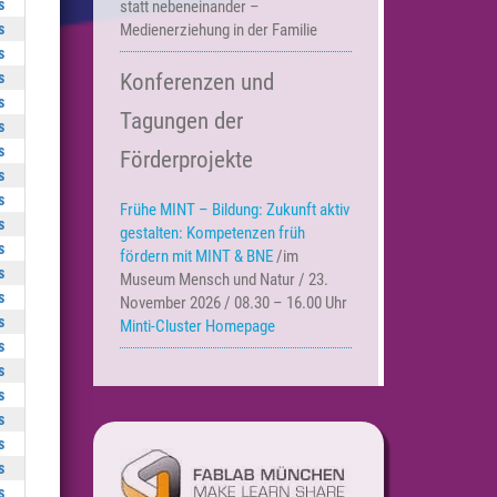
s
statt nebeneinander –
s
Medienerziehung in der Familie
s
s
Konferenzen und
s
Tagungen der
s
s
Förderprojekte
s
s
Frühe MINT – Bildung:
Zukunft aktiv
s
gestalten: Kompetenzen früh
s
fördern mit MINT & BNE
/im
s
Museum Mensch und Natur / 23.
s
November 2026 / 08.30 – 16.00 Uhr
s
Minti-Cluster Homepage
s
s
s
s
s
s
s