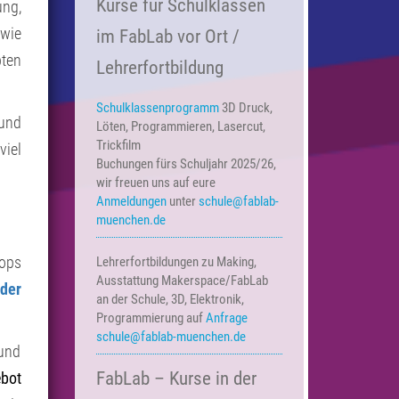
Kurse für Schulklassen
ung,
 wie
im FabLab vor Ort /
bten
Lehrerfortbildung
Schulklassenprogramm
3D Druck,
 und
Löten, Programmieren, Lasercut,
Trickfilm
viel
Buchungen fürs Schuljahr 2025/26,
wir freuen uns auf eure
Anmeldungen
unter
schule@fablab-
muenchen.de
hops
Lehrerfortbildungen zu Making,
Ausstattung Makerspace/FabLab
der
an der Schule, 3D, Elektronik,
Programmierung auf
Anfrage
schule@fablab-muenchen.de
 und
FabLab – Kurse in der
bot