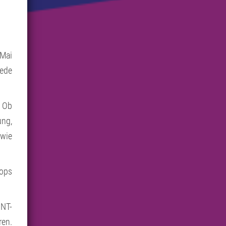
 Mai
jede
. Ob
ung,
 wie
hops
INT-
ren.