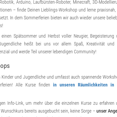
obotik, Arduino, Laufbürsten-Roboter, Minecraft, 3D-Modellier
ationen – finde Deinen Lieblings-Workshop und lerne praxisnah,
setzt. In dem Sommerferien bieten wir auch wieder unsere belie
s!
e einen Spätsommer und Herbst voller Neugier, Begeisterung
Jugendliche heißt bei uns vor allem Spaß, Kreativität und 
enzial und werde Teil unserer lebendigen Community!
hops
h an Kinder und Jugendliche und umfasst auch spannende Works
ferien! Alle Kurse finden
in unseren Räumlichkeiten in 
gen Info-Link, um mehr über die einzelnen Kurse zu erfahren
in Wunschkurs bereits ausgebucht sein, keine Sorge –
unser Ange