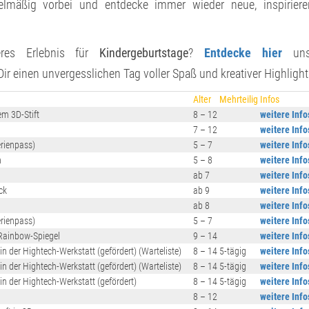
elmäßig vorbei und entdecke immer wieder neue, inspiriere
eres Erlebnis für
Kindergeburtstage
?
Entdecke hier
uns
 einen unvergesslichen Tag voller Spaß und kreativer Highlight
Alter
Mehrteilig
Infos
em 3D-Stift
8 – 12
weitere Info
7 – 12
weitere Info
erienpass)
5 – 7
weitere Info
n
5 – 8
weitere Info
ab 7
weitere Info
ck
ab 9
weitere Info
ab 8
weitere Info
erienpass)
5 – 7
weitere Info
Rainbow-Spiegel
9 – 14
weitere Info
 der Hightech-Werkstatt (gefördert) (Warteliste)
8 – 14
5-tägig
weitere Info
 der Hightech-Werkstatt (gefördert) (Warteliste)
8 – 14
5-tägig
weitere Info
n der Hightech-Werkstatt (gefördert)
8 – 14
5-tägig
weitere Info
8 – 12
weitere Info