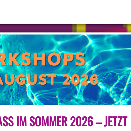
KREATIVITÄT
SS IM SOMMER 2026 – JETZT K
UND
SPASS I
M S