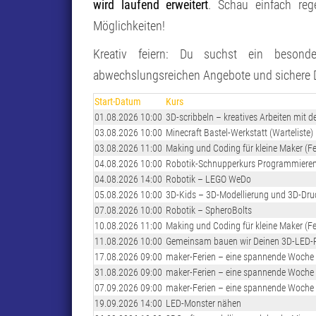
wird laufend erweitert
. Schau einfach reg
Möglichkeiten!
Kreativ feiern: Du suchst ein besond
abwechslungsreichen Angebote und sichere Dir
Start-Datum
Kurs
01.08.2026 10:00
3D-scribbeln – kreatives Arbeiten mit d
03.08.2026 10:00
Minecraft Bastel-Werkstatt (Warteliste)
03.08.2026 11:00
Making und Coding für kleine Maker (F
04.08.2026 10:00
Robotik-Schnupperkurs Programmiere
04.08.2026 14:00
Robotik – LEGO WeDo
05.08.2026 10:00
3D-Kids – 3D-Modellierung und 3D-Dru
07.08.2026 10:00
Robotik – SpheroBolts
10.08.2026 11:00
Making und Coding für kleine Maker (F
11.08.2026 10:00
Gemeinsam bauen wir Deinen 3D-LED-
17.08.2026 09:00
maker-Ferien – eine spannende Woche in
31.08.2026 09:00
maker-Ferien – eine spannende Woche in
07.09.2026 09:00
maker-Ferien – eine spannende Woche i
19.09.2026 14:00
LED-Monster nähen