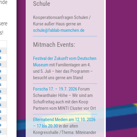
nde
Schule
Kooperationsanfragen
Schulen /
ere
Kurse außer Haus
gerne an
schule@fablab-muenchen.de
s!
Mitmach Events:
s
s
Festival der Zukunft vom Deutschen
s
Museum
mit Familientagen am 4.
s
und 5. Juli – hier das Programm –
besucht uns gerne am Stand
s
s
Forscha 17. – 19.7. 2026
Forum
s
Schwanthaler Höhe – Wir sind am
s
Schulfreitag auch mit den Koop
s
Partnern vom MINTI Cluster vor Ort
s
s
Elternabend Medien am 12.10. 2026
s
– 17 bis 20.30
in der alten
s
Kongresshalle /Thema: Miteinander