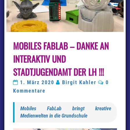
MOBILES
MOBILES FABLAB – DANKE AN
FABLAB
–
DANKE
INTERAKTIV UND
AN
INTERAKTIV
STADTJUGENDAMT DER LH !!!
UND
STADTJUGENDAMT
Kommenta
1. März 2020
Birgit Kahler
0
DER
LH
Kommentare
!!!
Mobiles FabLab bringt kreative
Medienwelten in die Grundschule