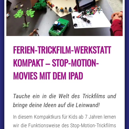
FERIEN-
FERIEN-TRICKFILM-WERKSTATT
TRICKFILM-
WERKSTATT
KOMPAKT
KOMPAKT – STOP-MOTION-
–
STOP-
MOVIES MIT DEM IPAD
MOTION-
MOVIES
MIT
DEM
Tauche ein in die Welt des Trickfilms und
IPAD
bringe deine Ideen auf die Leinwand!
In diesem Kompaktkurs für Kids ab 7 Jahren lernen
wir die Funktionsweise des Stop-Motion-Trickfilms