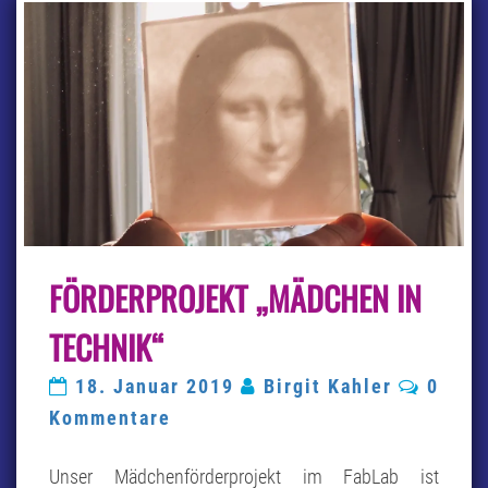
FÖRDERPROJEKT
FÖRDERPROJEKT „MÄDCHEN IN
„MÄDCHEN
IN
TECHNIK“
TECHNIK“
Komme
18. Januar 2019
Birgit Kahler
0
Kommentare
Unser Mädchenförderprojekt im FabLab ist