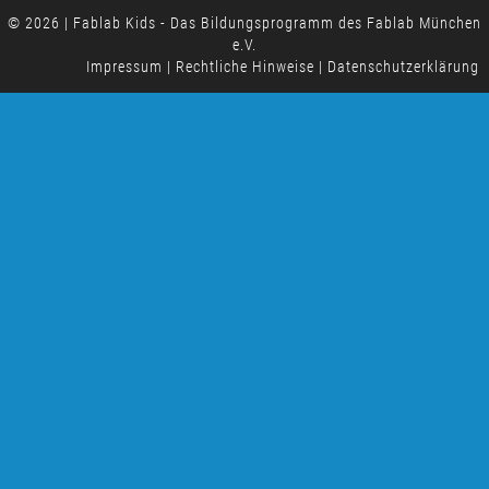
© 2026
|
Fablab Kids - Das Bildungsprogramm des
Fablab München
e.V.
Impressum
|
Rechtliche Hinweise
|
Datenschutzerklärung