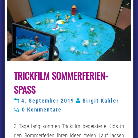
TRICKFILM
TRICKFILM SOMMERFERIEN-
SOMMERFERIEN-
SPASS
SPASS
4. September 2019
Birgit Kahler
Kommentare
0 Kommentare
3 Tage lang konnten Trickfilm begeisterte Kids in
den Sommerferien ihren Ideen freien Lauf lassen