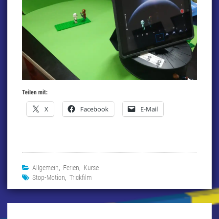
Teilen mit:
X
Facebook
E-Mail
Allgemein
,
Ferien
,
Kurse
Stop-Motion
,
Trickfilm
Beitragsnavigation