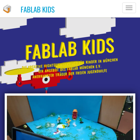
FABLAB KIDS
TOGG
NAVIG
FABLAB KIDS
DIE KREATIVE HIGHTECHWERKSTATT FÜR KINDER IN MÜNCHEN
EIN ANGEBOT DES FABLAB MÜNCHEN E.V.
ANERKANNTER TRÄGER DER FREIEN JUGENDHILFE