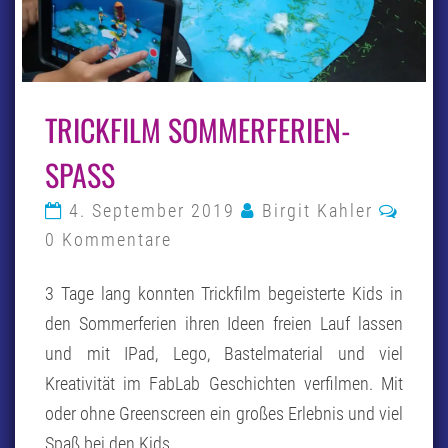
TRICKFILM
TRICKFILM SOMMERFERIEN-
SOMMERFERIEN-
SPASS
SPASS
Komm
4. September 2019
Birgit Kahler
0 Kommentare
3 Tage lang konnten Trickfilm begeisterte Kids in
den Sommerferien ihren Ideen freien Lauf lassen
und mit IPad, Lego, Bastelmaterial und viel
Kreativität im FabLab Geschichten verfilmen. Mit
oder ohne Greenscreen ein großes Erlebnis und viel
Spaß bei den Kids.