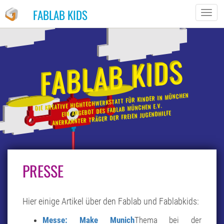
FABLAB KIDS
TOGG
NAVIG
FABLAB KIDS
DIE KREATIVE HIGHTECHWERKSTATT FÜR KINDER IN MÜNCHEN
EIN ANGEBOT DES FABLAB MÜNCHEN E.V.
ANERKANNTER TRÄGER DER FREIEN JUGENDHILFE
PRESSE
PRESSE
Hier einige Artikel über den Fablab und Fablabkids:
Messe: Make Munich
Thema bei der