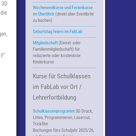
, 3D
Wochenendkurse und Ferienkurse
 die
im Überblick
(direkt über Eventbrite
zu buchen)
Geburtstag feiern im FabLab
gen,
Mitgliedschaft
(Einzel- oder
Familienmitgliedschaft) für
)!“
reduzierte oder kostenlose
Kinderkurse
Kurse für Schulklassen
im FabLab vor Ort /
Lehrerfortbildung
Schulklassenprogramm
3D Druck,
Löten, Programmieren, Lasercut,
Trickfilm
Buchungen fürs Schuljahr 2025/26,