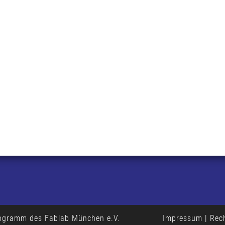
programm des
Fablab München e.V.
Impressum
|
Rech