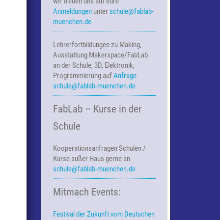
wir freuen uns auf eure
Anmeldungen
unter
schule@fablab-
muenchen.de
Lehrerfortbildungen zu Making,
Ausstattung Makerspace/FabLab
an der Schule, 3D, Elektronik,
Programmierung auf
Anfrage
schule@fablab-muenchen.de
FabLab – Kurse in der
Schule
Kooperationsanfragen
Schulen /
Kurse außer Haus
gerne an
schule@fablab-muenchen.de
Mitmach Events:
Festival der Zukunft vom Deutschen