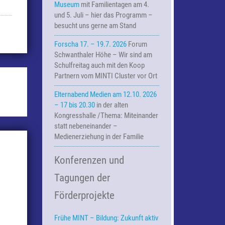
Museum
mit Familientagen am 4.
und 5. Juli – hier das Programm –
besucht uns gerne am Stand
Forscha 17. – 19.7. 2026
Forum
Schwanthaler Höhe – Wir sind am
Schulfreitag auch mit den Koop
Partnern vom MINTI Cluster vor Ort
Elternabend Medien am 12.10. 2026
– 17 bis 20.30
in der alten
Kongresshalle /Thema: Miteinander
statt nebeneinander –
Medienerziehung in der Familie
Konferenzen und
Tagungen der
Förderprojekte
Frühe MINT – Bildung:
Zukunft aktiv