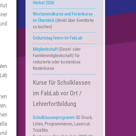
Herbst 2026
itut
iner
Wochenendkurse und Ferienkurse
im Überblick
(direkt über Eventbrite
 und
zu buchen)
Geburtstag feiern im FabLab
Mitgliedschaft
(Einzel- oder
Familienmitgliedschaft) für
reduzierte oder kostenlose
alen
Kinderkurse
Lab
Kurse für Schulklassen
im FabLab vor Ort /
hen
Lehrerfortbildung
en.
chen
Schulklassenprogramm
3D Druck,
ella
Löten, Programmieren, Lasercut,
Trickfilm
 und