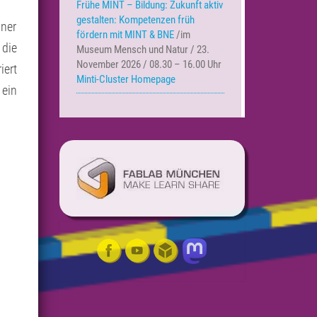
Frühe MINT – Bildung:
Zukunft aktiv
gestalten: Kompetenzen früh
öner
fördern mit MINT & BNE
/im
 die
Museum Mensch und Natur / 23.
November 2026 / 08.30 – 16.00 Uhr
iert
Minti-Cluster Homepage
 ein