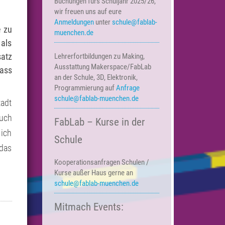
Buchungen fürs Schuljahr 2025/26,
wir freuen uns auf eure
Anmeldungen
unter
schule@fablab-
e zu
muenchen.de
 als
satz
Lehrerfortbildungen zu Making,
Ausstattung Makerspace/FabLab
dass
an der Schule, 3D, Elektronik,
Programmierung auf
Anfrage
schule@fablab-muenchen.de
adt
auch
FabLab – Kurse in der
 ich
Schule
 das
Kooperationsanfragen
Schulen /
Kurse außer Haus
gerne an
schule@fablab-muenchen.de
Mitmach Events: