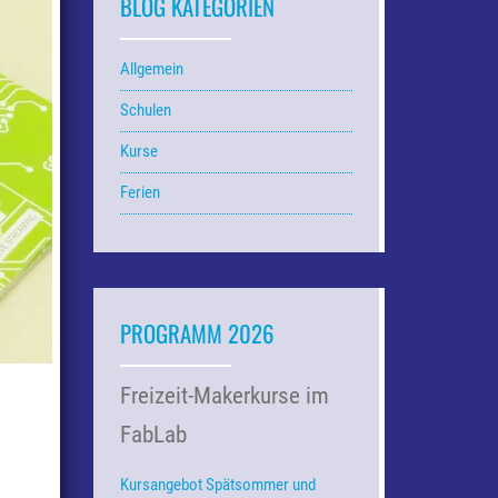
BLOG KATEGORIEN
Allgemein
Schulen
Kurse
Ferien
PROGRAMM 2026
Freizeit-Makerkurse im
FabLab
Kursangebot Spätsommer und