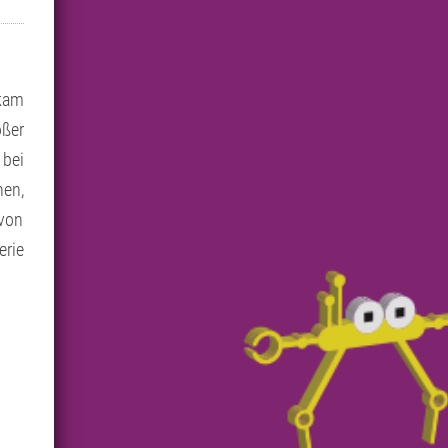
ekam
oßer
 bei
hen,
 von
erie