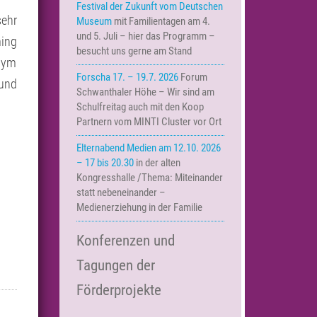
Festival der Zukunft vom Deutschen
sehr
Museum
mit Familientagen am 4.
und 5. Juli – hier das Programm –
ming
besucht uns gerne am Stand
 Gym
Forscha 17. – 19.7. 2026
Forum
 und
Schwanthaler Höhe – Wir sind am
Schulfreitag auch mit den Koop
Partnern vom MINTI Cluster vor Ort
Elternabend Medien am 12.10. 2026
– 17 bis 20.30
in der alten
Kongresshalle /Thema: Miteinander
statt nebeneinander –
Medienerziehung in der Familie
Konferenzen und
Tagungen der
Förderprojekte