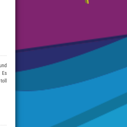
 und
! Es
oll