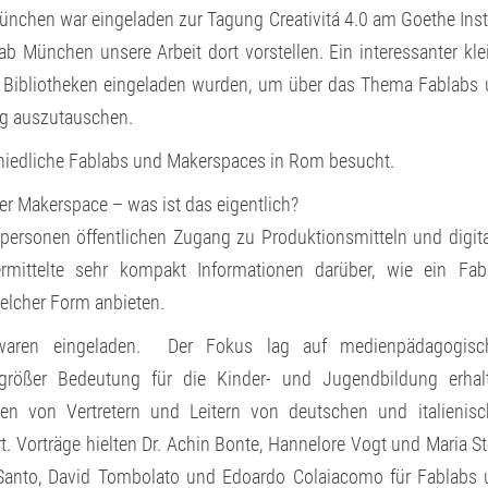
München war eingeladen zur Tagung Creativitá 4.0 am Goethe Inst
ab München unsere Arbeit dort vorstellen. Ein interessanter kle
 Bibliotheken eingeladen wurden, um über das Thema Fablabs
ig auszutauschen.
chiedliche Fablabs und Makerspaces in Rom besucht.
r Makerspace – was ist das eigentlich?
tpersonen öffentlichen Zugang zu Produktionsmitteln und digit
rmittelte sehr kompakt Informationen darüber, wie ein Fab
welcher Form anbieten.
 waren eingeladen. Der Fokus lag auf medienpädagogisc
größer Bedeutung für die Kinder- und Jugendbildung erhalt
en von Vertretern und Leitern von deutschen und italienis
. Vorträge hielten Dr. Achin Bonte, Hannelore Vogt und Maria St
l Santo, David Tombolato und Edoardo Colaiacomo für Fablabs