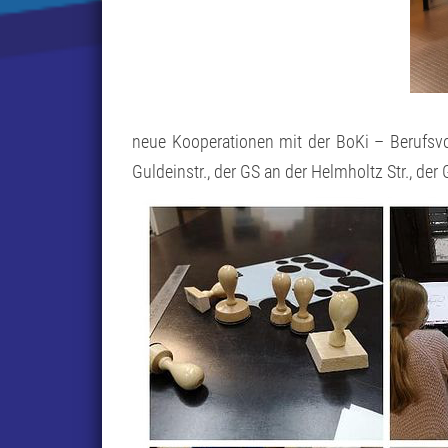
neue Kooperationen mit der BoKi – Berufsvo
Guldeinstr., der GS an der Helmholtz Str., d