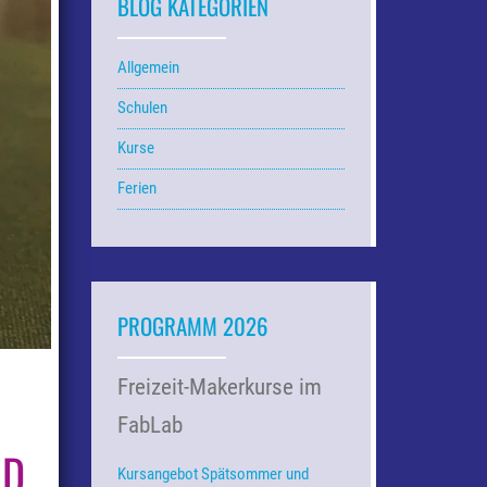
BLOG KATEGORIEN
Allgemein
Schulen
Kurse
Ferien
PROGRAMM 2026
Freizeit-Makerkurse im
FabLab
ND
Kursangebot Spätsommer und