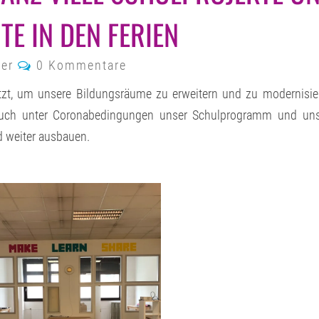
AUSSTATTUNG
E IN DEN FERIEN
UND
GANZ
VIELE
SCHULPROJEKTE
Kommentare
ler
0 Kommentare
UND
KOSTENLOSE
tzt, um unsere Bildungsräume zu erweitern und zu modernisie
ANGEBOTE
auch unter Coronabedingungen unser Schulprogramm und uns
IN
DEN
d weiter ausbauen.
FERIEN