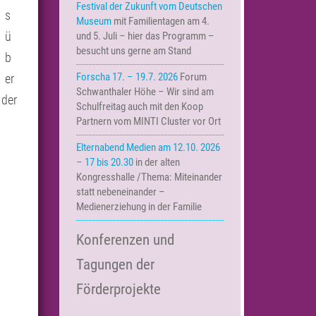
Festival der Zukunft vom Deutschen
s
Museum
mit Familientagen am 4.
ü
und 5. Juli – hier das Programm –
besucht uns gerne am Stand
b
Forscha 17. – 19.7. 2026
Forum
er
Schwanthaler Höhe – Wir sind am
 der
Schulfreitag auch mit den Koop
Partnern vom MINTI Cluster vor Ort
Elternabend Medien am 12.10. 2026
– 17 bis 20.30
in der alten
Kongresshalle /Thema: Miteinander
statt nebeneinander –
Medienerziehung in der Familie
Konferenzen und
Tagungen der
Förderprojekte