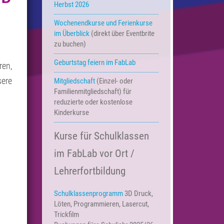
Herbst 2026
Wochenendkurse und Ferienkurse
im Überblick
(direkt über Eventbrite
zu buchen)
Geburtstag feiern im FabLab
ren,
ere
Mitgliedschaft
(Einzel- oder
Familienmitgliedschaft) für
reduzierte oder kostenlose
Kinderkurse
Kurse für Schulklassen
im FabLab vor Ort /
Lehrerfortbildung
Schulklassenprogramm
3D Druck,
Löten, Programmieren, Lasercut,
Trickfilm