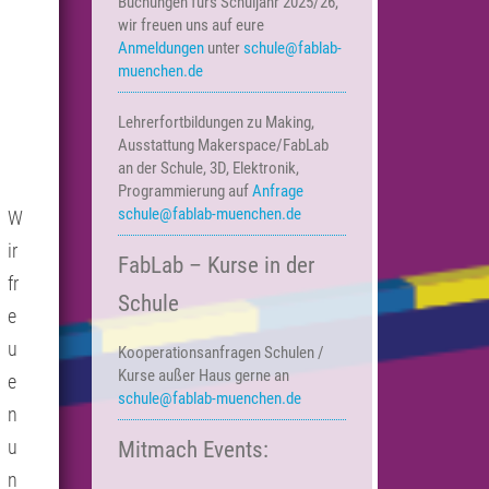
Buchungen fürs Schuljahr 2025/26,
wir freuen uns auf eure
Anmeldungen
unter
schule@fablab-
muenchen.de
Lehrerfortbildungen zu Making,
Ausstattung Makerspace/FabLab
an der Schule, 3D, Elektronik,
Programmierung auf
Anfrage
schule@fablab-muenchen.de
W
ir
FabLab – Kurse in der
fr
Schule
e
u
Kooperationsanfragen
Schulen /
Kurse außer Haus
gerne an
e
schule@fablab-muenchen.de
n
u
Mitmach Events:
n