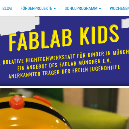
BLOG
FÖRDERPROJEKTE
SCHULPROGRAMM
WOCHENEN
FABLAB KIDS
E KREATIVE HIGHTECHWERKSTATT FÜR KINDER IN MÜNC
EIN ANGEBOT DES FABLAB MÜNCHEN E.V.
ANERKANNTER TRÄGER DER FREIEN JUGENDHILFE