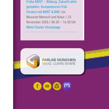
Frühe MINT – Bildung:
Zukunft aktiv
gestalten: Kompetenzen früh
fördern mit MINT & BNE
/im
Museum Mensch und Natur / 23.
November 2026 / 08.30 – 16.00 Uhr
Minti-Cluster Homepage