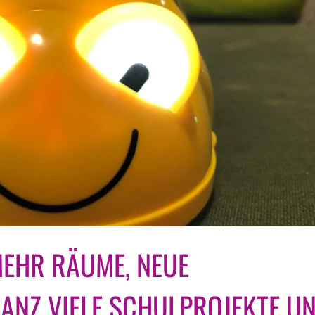
WAS
MEHR RÄUME, NEUE
GIBTS
NEUES?
MEHR
ANZ VIELE SCHULPROJEKTE U
RÄUME,
NEUE