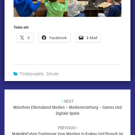
Teilen mit:
X
Facebook
E-Mail
Förderprojekte
,
Schulen
Beitragsnavigation
NEXT
Münchner Elternabend Medien – Medienerziehung – Games Und
Digitale Spiele
PREVIOUS
MakeMyFuture Ergebnisse Vom Meeting In Krakau Und Besuch Im