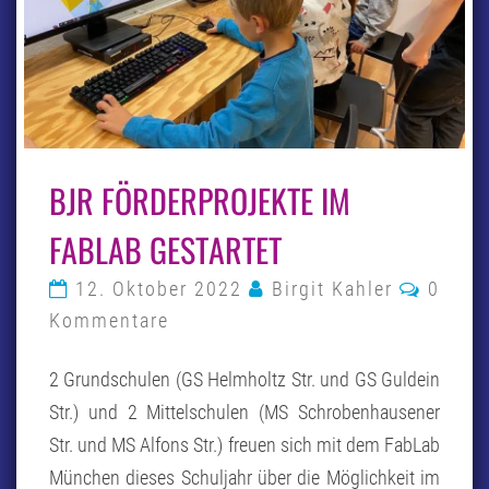
BJR
BJR FÖRDERPROJEKTE IM
FÖRDERPROJEKTE
IM
FABLAB
FABLAB GESTARTET
GESTARTET
Komme
12. Oktober 2022
Birgit Kahler
0
Kommentare
2 Grundschulen (GS Helmholtz Str. und GS Guldein
Str.) und 2 Mittelschulen (MS Schrobenhausener
Str. und MS Alfons Str.) freuen sich mit dem FabLab
München dieses Schuljahr über die Möglichkeit im