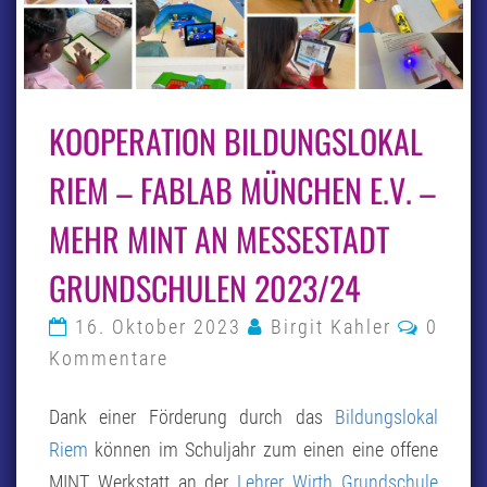
KOOPERATION
KOOPERATION BILDUNGSLOKAL
BILDUNGSLOKAL
RIEM
–
RIEM – FABLAB MÜNCHEN E.V. –
FABLAB
MÜNCHEN
MEHR MINT AN MESSESTADT
E.V.
–
GRUNDSCHULEN 2023/24
MEHR
MINT
AN
Komme
16. Oktober 2023
Birgit Kahler
0
MESSESTADT
Kommentare
GRUNDSCHULEN
2023/24
Dank einer Förderung durch das
Bildungslokal
Riem
können im Schuljahr zum einen eine offene
MINT Werkstatt an der
Lehrer Wirth Grundschule