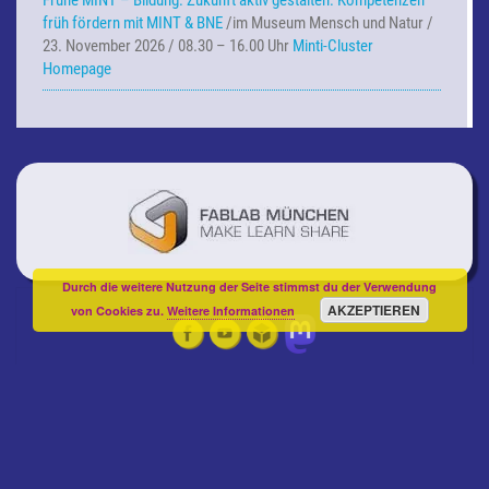
Frühe MINT – Bildung:
Zukunft aktiv gestalten: Kompetenzen
früh fördern mit MINT & BNE
/im Museum Mensch und Natur /
23. November 2026 / 08.30 – 16.00 Uhr
Minti-Cluster
Homepage
Durch die weitere Nutzung der Seite stimmst du der Verwendung
AKZEPTIEREN
von Cookies zu.
Weitere Informationen
© 2026
|
Fablab Kids - Das Bildungsprogramm des
Fablab München
e.V.
Impressum
|
Rechtliche Hinweise
|
Datenschutzerklärung