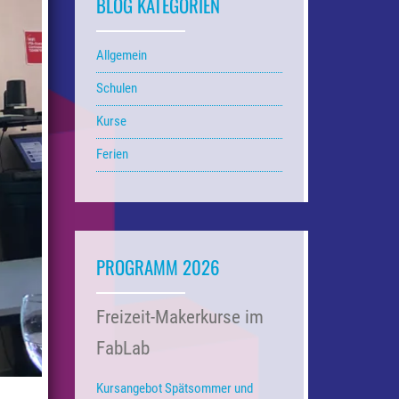
BLOG KATEGORIEN
Allgemein
Schulen
Kurse
Ferien
PROGRAMM 2026
Freizeit-Makerkurse im
FabLab
Kursangebot Spätsommer und