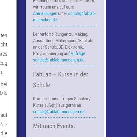
Buchungen fürs Schuljahr 2025/26,
wir freuen uns auf eure
Anmeldungen
unter
schule@fablab-
muenchen.de
Lehrerfortbildungen zu Making,
lten
Ausstattung Makerspace/FabLab
icht
an der Schule, 3D, Elektronik,
res
Programmierung auf
Anfrage
schule@fablab-muenchen.de
zeug
n.
FabLab – Kurse in der
 bei
Schule
 Mix
Kooperationsanfragen
Schulen /
Kurse außer Haus
gerne an
schule@fablab-muenchen.de
raut
INT-
Mitmach Events:
 die