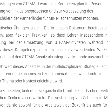
Leistungen von STEAM-H wurde der Kompetenzplan für Personen
rung von Inklusionsprozessen und zur Verbesserung des
hülern der Partnerländer für MINT-Fächer nutzen möchten.
ktischer Übungen erstellt. Die in diesem Dokument bereitgestel
en, aber flexiblen Praktiken, so dass Lehrer, insbesondere n
eitung bei der Umsetzung von STEAM-Aktivitäten während ih
ass dieser Kompetenzplan ein einfach zu verwendendes Werk
rricht auf den STEAM-Ansatz als integrative Methode auszurichte
rwert dieses Ansatzes in der multidisziplinären Strategie liegt,
 für ein gemeinsames Ziel zusammenarbeiten, was durch einen
 Thema oder Kontext erleichtert wird.
rzubereiten, bedeutet, sie ganzheitlich mit diesen Fächern vert
chen Denken zu entwickeln. Die Ausbildung von Schülern in M
or, da sie sowohl für die Arbeitswelt der Zukunft als auch für