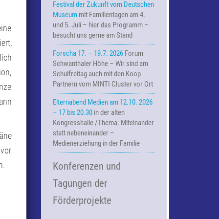
Festival der Zukunft vom Deutschen
Museum
mit Familientagen am 4.
und 5. Juli – hier das Programm –
eine
besucht uns gerne am Stand
ert,
Forscha 17. – 19.7. 2026
Forum
lich
Schwanthaler Höhe – Wir sind am
ion,
Schulfreitag auch mit den Koop
Partnern vom MINTI Cluster vor Ort
anze
wann
Elternabend Medien am 12.10. 2026
– 17 bis 20.30
in der alten
Kongresshalle /Thema: Miteinander
statt nebeneinander –
läne
Medienerziehung in der Familie
 vor
n.
Konferenzen und
Tagungen der
Förderprojekte