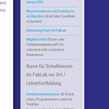
Herbst 2026
land
kte
Wochenendkurse und Ferienkurse
im Überblick
(direkt über Eventbrite
zu buchen)
Geburtstag feiern im FabLab
Mitgliedschaft
(Einzel- oder
Familienmitgliedschaft) für
reduzierte oder kostenlose
Kinderkurse
Kurse für Schulklassen
im FabLab vor Ort /
Lehrerfortbildung
Schulklassenprogramm
3D Druck,
Löten, Programmieren, Lasercut,
Trickfilm