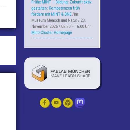
Frühe MINT – Bildung:
Zukunft aktiv
gestalten: Kompetenzen früh
fördern mit MINT & BNE
/im
Museum Mensch und Natur / 23.
November 2026 / 08.30 – 16.00 Uhr
Minti-Cluster Homepage