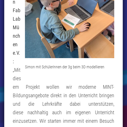
n
Fab
Lab
Mü
nch
en
e.V.
:
Simon mit SchülerInnen der 3g beim 3D modellieren
„Mit
dies
em Projekt wollen wir moderne MINT-
Bildungsangebote direkt in den Unterricht bringen
und die Lehrkräfte dabei unterstützen,
diese nachhaltig auch im eigenen Unterricht
einzusetzen. Wir starten immer mit einem Besuch