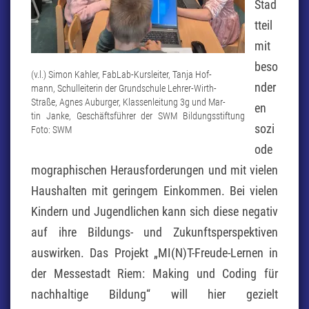
Stad
tteil
mit
beso
(v.l.) Simon Kahler, FabLab-Kursleiter, Tanja Hof-
nder
mann, Schulleiterin der Grundschule Lehrer-Wirth-
Straße, Agnes Auburger, Klassenleitung 3g und Mar-
en
tin Janke, Geschäftsführer der SWM Bildungsstiftung
sozi
Foto: SWM
ode
mographischen Herausforderungen und mit vielen
Haushalten mit geringem Einkommen. Bei vielen
Kindern und Jugendlichen kann sich diese negativ
auf ihre Bildungs- und Zukunftsperspektiven
auswirken. Das Projekt „MI(N)T-Freude-Lernen in
der Messestadt Riem: Making und Coding für
nachhaltige Bildung“ will hier gezielt