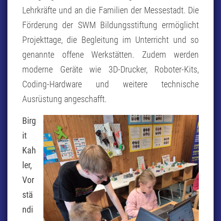
Lehrkräfte und an die Familien der Messestadt. Die
Förderung der SWM Bildungsstiftung ermöglicht
Projekttage, die Begleitung im Unterricht und so
genannte offene Werkstätten. Zudem werden
moderne Geräte wie 3D-Drucker, Roboter-Kits,
Coding-Hardware und weitere technische
Ausrüstung angeschafft.
Birg
it
Kah
ler,
Vor
stä
ndi