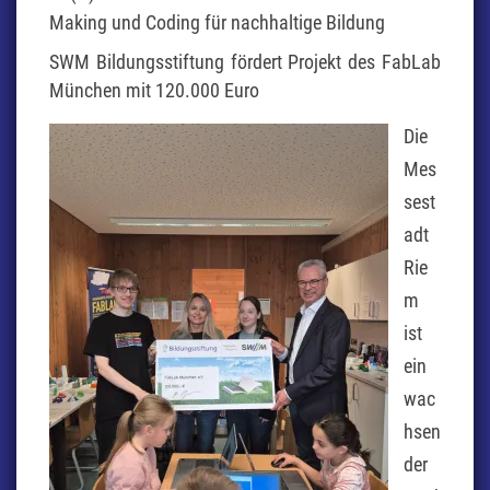
Making und Coding für nachhaltige Bildung
SWM Bildungsstiftung fördert Projekt des FabLab
München mit 120.000 Euro
Die
Mes
sest
adt
Rie
m
ist
ein
wac
hsen
der